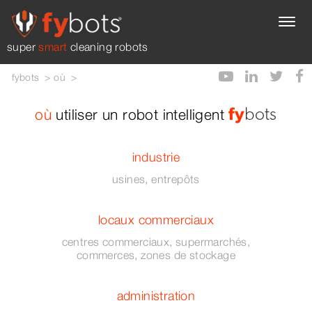
super
smart
cleaning robots
fybots
où
où
utiliser un robot intelligent
fy
bots
industrie
usines, entrepôts
locaux commerciaux
centres commerciaux, supermarchés,
commerces, zones de stockage
administration