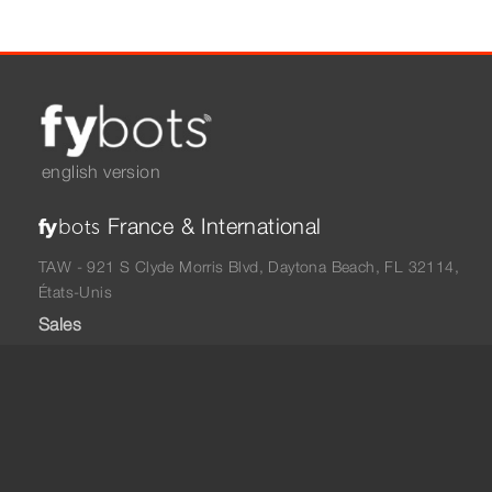
english version
France & International
fy
bots
TAW - 921 S Clyde Morris Blvd, Daytona Beach, FL 32114,
États-Unis
Sales
info@fybots.com
+33 06 48 05 75 57
North America
fy
bots
TAW - 921 S Clyde Morris Blvd, Daytona Beach, FL 32114,