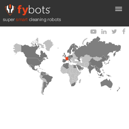
super
smart
cleaning robots