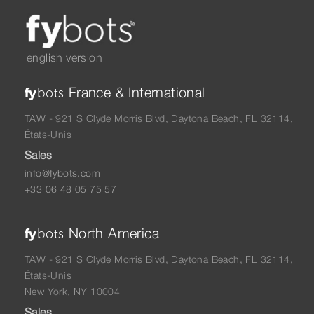
english version
France & International
fy
bots
TAW - 921 S Clyde Morris Blvd, Daytona Beach, FL 32114,
États-Unis
Sales
info@fybots.com
+33 06 48 05 75 57
North America
fy
bots
TAW - 921 S Clyde Morris Blvd, Daytona Beach, FL 32114,
États-Unis
New York, NY 10004
Sales