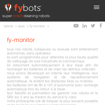
super
smart
cleaning robots
fybots
quoi
fy-monitor
fy-monitor
tous nos robots, balayeuse ou laveuse sont entièrement
autonomes, sans opérateur
ils sont programmés pour atteindre la plus haute qualité
de nettoyage de sols industriels et commerciaux
ils retournent automatiquement à leur base afin de
recharger les batteries et de vider les détritus collectés
nous avons développé en interne leur intelligence, leur
système de navigation et de repositionnement
automatique, ils évitent les obstacles fixes ou mobiles
les batteries ont de 6h à 12h d'autonomie avec recharge
automatique lors du retour à la base
leur fiabilité et permettent de garantir nos robots et le
SAV sur 5 ans au travers du service fy-care
notre philosophie est de balayer le plus souvent possible
et de ne laver que lorsque c'est nécessaire