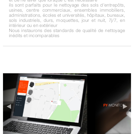
ils sont parfaits pour le nettoyage des sols d'entrepôts,
usines, centre commerciaux, ensembles immobiliers,
administrations, écoles et universités, hôpitaux, bureaux,
sols industriels, durs, moquettes, jour et nuit, 7j/7, en
intérieur ou en extérieur
Nous instaurons des standards de qualité de nettoyage
inédits et incomparables
Previous
Next