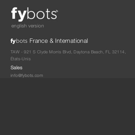
english version
France & International
fy
bots
TAW - 921 S Clyde Morris Blvd, Daytona Beach, FL 32114,
États-Unis
Sales
info@fybots.com
+33 06 48 05 75 57
North America
fy
bots
TAW - 921 S Clyde Morris Blvd, Daytona Beach, FL 32114,
États-Unis
New York, NY 10004